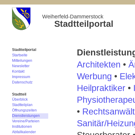
Weiherfeld-Dammerstock
Stadtteilportal
Dienstleistun
Stadtteilportal
Startseite
Mitteilungen
Architekten
•
Ä
Newsletter
Kontakt
Werbung
•
Elek
Impressum
Datenschutz
Heilpraktiker
•
Stadtteil
P
hysiotherape
Überblick
Stadtteilplan
•
Rechtsanwäl
Öffnungszeiten
Dienstleistungen
Sanitär/Heizun
Vereine/Parteien
Institutionen
Steuerberater 
Abfallkalender