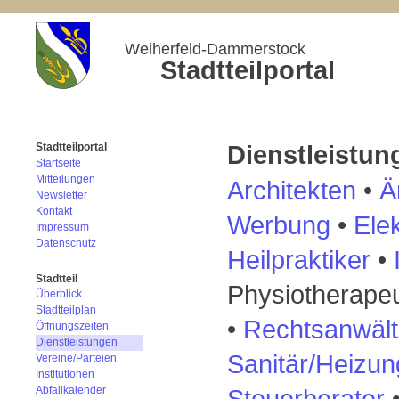
Weiherfeld-Dammerstock
Stadtteilportal
Dienstleistun
Stadtteilportal
Startseite
Mitteilungen
Architekten
•
Ä
Newsletter
Kontakt
Werbung
•
Elek
Impressum
Datenschutz
Heilpraktiker
•
Stadtteil
Physiotherape
Überblick
Stadtteilplan
•
Rechtsanwäl
Öffnungszeiten
Dienstleistungen
Sanitär/Heizun
Vereine/Parteien
Institutionen
Steuerberater
Abfallkalender