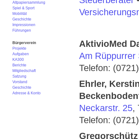
Altpapiersammlung
Spiel & Sport
Versicherungs
Mobilität
Geschichte
Impressionen
Führungen
AktivioMed D
Bürgerverein
Projekte
Am Rüppurrer 
Aufgaben
KA300
Telefon: (0721
Berichte
Mitgliedschaft
Satzung
Ehrler, Kersti
Vorstand
Geschichte
Beckenbodent
Adresse & Konto
Neckarstr. 25
,
Telefon: (0721
Gregorschütz