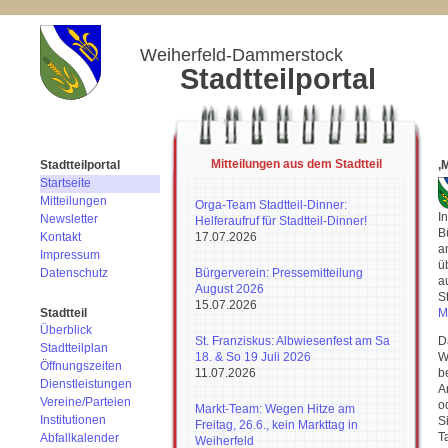
Weiherfeld-Dammerstock
Stadtteilportal
Mitteilungen aus dem Stadtteil
Stadtteilportal
,
Startseite
Mitteilungen
Orga-Team Stadtteil-Dinner:
I
Newsletter
Helferaufruf für Stadtteil-Dinner!
B
Kontakt
17.07.2026
a
Impressum
ü
Datenschutz
Bürgerverein: Pressemitteilung
a
August 2026
S
15.07.2026
Stadtteil
M
Überblick
St. Franziskus: Albwiesenfest am Sa
D
Stadtteilplan
18. & So 19 Juli 2026
W
Öffnungszeiten
11.07.2026
b
Dienstleistungen
A
Vereine/Parteien
o
Markt-Team: Wegen Hitze am
Institutionen
S
Freitag, 26.6., kein Markttag in
T
Abfallkalender
Weiherfeld