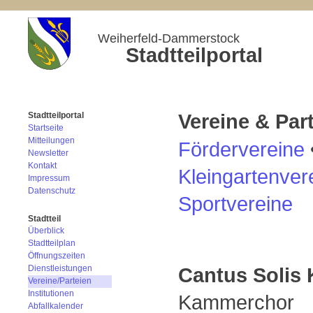
Weiherfeld-Dammerstock
Stadtteilportal
Vereine & Part
Stadtteilportal
Startseite
Mitteilungen
Fördervereine
Newsletter
Kontakt
Kleingartenver
Impressum
Datenschutz
Sportvereine
Stadtteil
Überblick
Stadtteilplan
Öffnungszeiten
Cantus Solis 
Dienstleistungen
Vereine/Parteien
Institutionen
Kammerchor
Abfallkalender