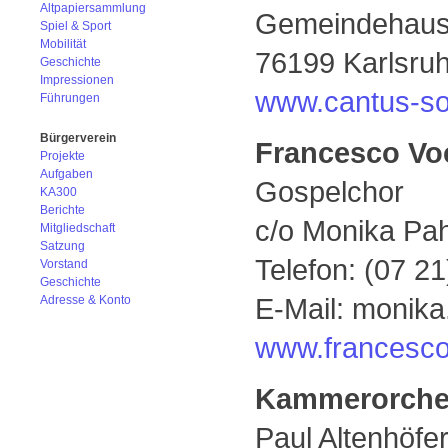
Altpapiersammlung
Gemeindehaus 
Spiel & Sport
Mobilität
76199 Karlsru
Geschichte
Impressionen
www.cantus-so
Führungen
Bürgerverein
Francesco Vo
Projekte
Aufgaben
Gospelchor
KA300
Berichte
c/o Monika Pa
Mitgliedschaft
Satzung
Telefon: (07 2
Vorstand
Geschichte
E-Mail: monika
Adresse & Konto
www.francesco
Kammerorchest
Paul Altenhöfe