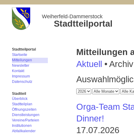
Weiherfeld-Dammerstock
Stadtteilportal
Mitteilungen
Stadtteilportal
Startseite
Mitteilungen
Aktuell
•
Archiv
Newsletter
Kontakt
Impressum
Auswahlmöglich
Datenschutz
Stadtteil
Überblick
Orga-Team Stadt
Stadtteilplan
Öffnungszeiten
Dienstleistungen
Dinner!
Vereine/Parteien
Institutionen
17.07.2026
Abfallkalender