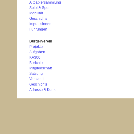
Altpapiersammlung
Spiel & Sport
Mobilität
Geschichte
Impressionen
Führungen
Bürgerverein
Projekte
Aufgaben
KA300
Berichte
Mitgliedschaft
Satzung
Vorstand
Geschichte
Adresse & Konto