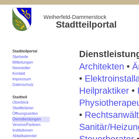
Weiherfeld-Dammerstock
Stadtteilportal
Dienstleistun
Stadtteilportal
Startseite
Mitteilungen
Architekten
•
Ä
Newsletter
Kontakt
•
Elektroinstall
Impressum
Datenschutz
Heilpraktiker
•
Stadtteil
P
hysiotherape
Überblick
Stadtteilplan
•
Rechtsanwäl
Öffnungszeiten
Dienstleistungen
Sanitär/Heizun
Vereine/Parteien
Institutionen
Steuerberater
Abfallkalender