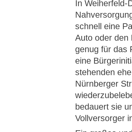
In Weiherfeld-
Nahversorgung
schnell eine P
Auto oder den 
genug für das F
eine Bürgerinit
stehenden ehem
Nürnberger St
wiederzubeleben
bedauert sie u
Vollversorger i