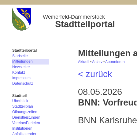
Weiherfeld-Dammerstock
Stadtteilportal
Mitteilungen
Stadtteilportal
Startseite
Mitteilungen
Aktuell
•
Archiv
•
Abonnieren
Newsletter
< zurück
Kontakt
Impressum
Datenschutz
08.05.2026
Stadtteil
BNN: Vorfreu
Überblick
Stadtteilplan
Öffnungszeiten
BNN Karlsruhe,
Dienstleistungen
Vereine/Parteien
Institutionen
Abfallkalender