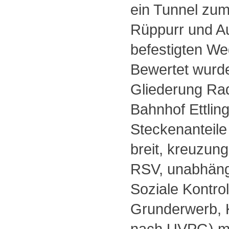
ein Tunnel zu
Rüppurr und Au
befestigten We
Bewertet wurde
Gliederung Rad
Bahnhof Ettlin
Steckenanteile
breit, kreuzun
RSV, unabhäng
Soziale Kontrol
Grunderwerb, 
nach UVPG) mi