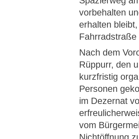
Spazierweg am
vorbehalten un
erhalten bleibt
Fahrradstraße 
Nach dem Voror
Rüppurr, den u
kurzfristig or
Personen geko
im Dezernat vo
erfreulicherwei
vom Bürgermeis
Nichtöffnung z