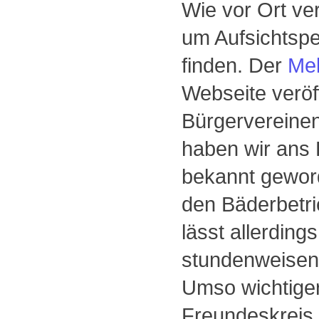
Wie vor Ort ver
um Aufsichtsp
finden. Der
Me
Webseite veröf
Bürgervereine
haben wir ans 
bekannt geword
den Bäderbetri
lässt allerdin
stundenweisen 
Umso wichtiger
Freundeskreis 