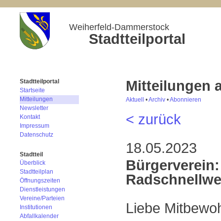
Weiherfeld-Dammerstock
Stadtteilportal
Mitteilungen
Stadtteilportal
Startseite
Mitteilungen
Aktuell
•
Archiv
•
Abonnieren
Newsletter
< zurück
Kontakt
Impressum
Datenschutz
18.05.2023
Stadtteil
Bürgerverein:
Überblick
Stadtteilplan
Radschnellwe
Öffnungszeiten
Dienstleistungen
Vereine/Parteien
Liebe Mitbewo
Institutionen
Abfallkalender