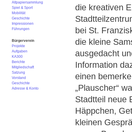
Altpapiersammlung
die kreativen 
Spiel & Sport
Mobilität
Stadtteilzent
Geschichte
Impressionen
bei St. Franzis
Führungen
die kleine Sams
Bürgerverein
Projekte
ausgedacht und
Aufgaben
KA300
Berichte
Information da
Mitgliedschaft
Satzung
einen bemerken
Vorstand
Geschichte
„Plauscher“ wa
Adresse & Konto
Stadtteil neue
Häppchen, Getr
kleinen Gespr