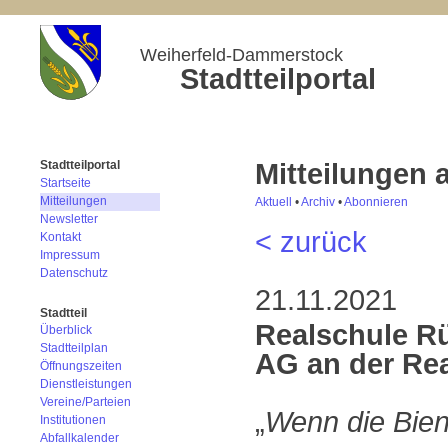
Weiherfeld-Dammerstock
Stadtteilportal
Mitteilungen
Stadtteilportal
Startseite
Mitteilungen
Aktuell
•
Archiv
•
Abonnieren
Newsletter
< zurück
Kontakt
Impressum
Datenschutz
21.11.2021
Stadtteil
Realschule Rü
Überblick
Stadtteilplan
AG an der Re
Öffnungszeiten
Dienstleistungen
Vereine/Parteien
„
Wenn die Bien
Institutionen
Abfallkalender