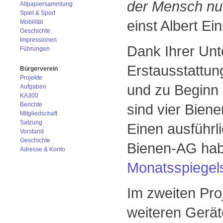
der Mensch nur
Altpapiersammlung
Spiel & Sport
einst Albert Ein
Mobilität
Geschichte
Impressionen
Dank Ihrer Unt
Führungen
Erstausstattun
Bürgerverein
Projekte
und zu Beginn 
Aufgaben
KA300
Berichte
sind vier Bien
Mitgliedschaft
Satzung
Einen ausführli
Vorstand
Geschichte
Bienen-AG hab
Adresse & Konto
Monatsspiegel
Im zweiten Pro
weiteren Gerät