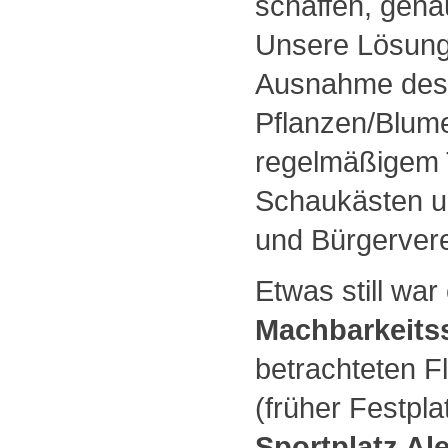
schaffen, genau
Unsere Lösung 
Ausnahme des
Pflanzen/Blume
regelmäßigem T
Schaukästen un
und Bürgerverei
Etwas still wa
Machbarkeits
betrachteten F
(früher Festpl
Sportplatz A