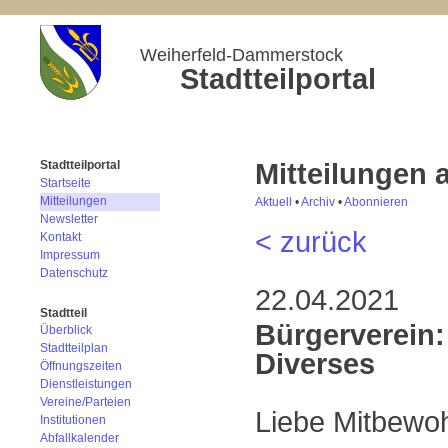
Weiherfeld-Dammerstock
Stadtteilportal
Mitteilungen
Stadtteilportal
Startseite
Mitteilungen
Aktuell
•
Archiv
•
Abonnieren
Newsletter
< zurück
Kontakt
Impressum
Datenschutz
22.04.2021
Stadtteil
Bürgerverein:
Überblick
Stadtteilplan
Diverses
Öffnungszeiten
Dienstleistungen
Vereine/Parteien
Liebe Mitbewo
Institutionen
Abfallkalender