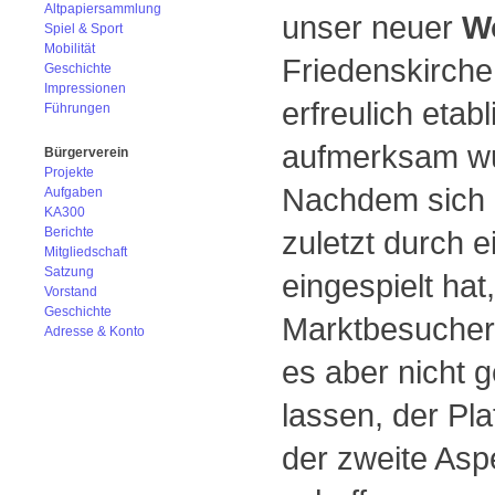
Altpapiersammlung
unser neuer
W
Spiel & Sport
Mobilität
Friedenskirch
Geschichte
Impressionen
erfreulich eta
Führungen
aufmerksam wu
Bürgerverein
Projekte
Nachdem sich z
Aufgaben
KA300
Berichte
zuletzt durch 
Mitgliedschaft
Satzung
eingespielt hat
Vorstand
Geschichte
Marktbesucher 
Adresse & Konto
es aber nicht 
lassen, der Pla
der zweite Aspe