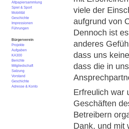
Altpapiersammlung
viele der Eins
Spiel & Sport
Mobilität
Geschichte
aufgrund von 
Impressionen
Führungen
Dennoch ist es,
Bürgerverein
anderes Gefühl 
Projekte
Aufgaben
dass uns keine 
KA300
Berichte
dass die in un
Mitgliedschaft
Satzung
Ansprechpartne
Vorstand
Geschichte
Adresse & Konto
Erfreulich war 
Geschäften de
Betreibern orga
Dank, und mit 