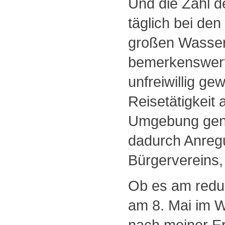
Und die Zahl d
täglich bei den
großen Wasser
bemerkenswert.
unfreiwillig ge
Reisetätigkeit
Umgebung genut
dadurch Anregu
Bürgervereins,
Ob es am reduz
am 8. Mai im W
nach meiner E