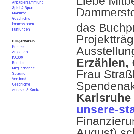
Liebe Mitb
Altpapiersammlung
Spiel & Sport
Dammersto
Mobilität
Geschichte
das Buchpr
Impressionen
Führungen
Projektträg
Bürgerverein
Projekte
Ausstellun
Aufgaben
KA300
Erzählen,
Berichte
Mitgliedschaft
Frau Straß
Satzung
Vorstand
Spendenak
Geschichte
Adresse & Konto
Karlsruhe
unsere-st
Finanzieru
August) sc