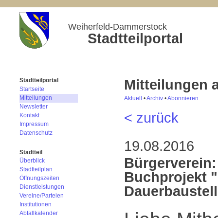
Weiherfeld-Dammerstock
Stadtteilportal
Mitteilungen
Stadtteilportal
Startseite
Mitteilungen
Aktuell
•
Archiv
•
Abonnieren
Newsletter
< zurück
Kontakt
Impressum
Datenschutz
19.08.2016
Stadtteil
Bürgerverein:
Überblick
Stadtteilplan
Buchprojekt "
Öffnungszeiten
Dauerbaustel
Dienstleistungen
Vereine/Parteien
Institutionen
Abfallkalender