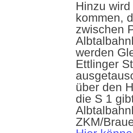
Hinzu wird
kommen, d
zwischen P
Albtalbahn
werden Gle
Ettlinger S
ausgetausc
über den H
die S 1 gi
Albtalbahn
ZKM/Braue