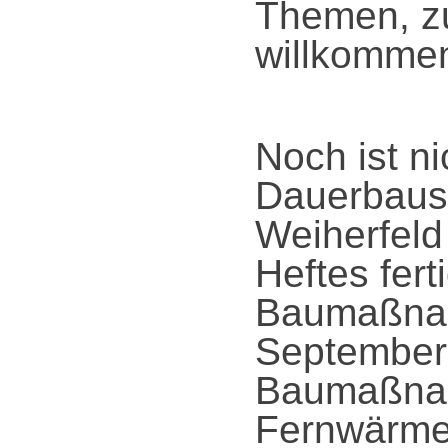
Themen, z
willkommen
Noch ist ni
Dauerbaust
Weiherfeld
Heftes fert
Baumaßnah
September 
Baumaßnah
Fernwärmed